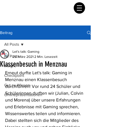
Beitrag
All Posts
Let's talk: Gaming
All Posts
25. März 2021
2 Min. Lesezeit
Klassenbesuch in Menznau
Insight
Erneut durfte Let's talk: Gaming in 
Checkpoint
Menznau einen Klassenbesuch 
Gut zu Wissen
durchführen! Vor rund 24 Schüler und 
Schülerinnen durften wir (Julian, Colvin 
Onlinepräsentationen
und Morena) über unsere Erfahrungen 
und Erlebnisse mit Gaming sprechen, 
Wissenswertes teilen und informieren. 
Dabei stellten sich die Mitglieder des 