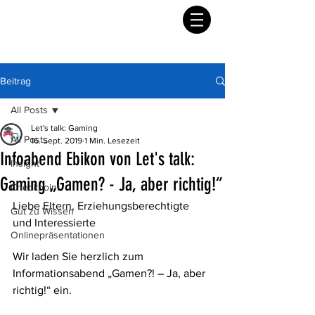
Beitrag
All Posts
Let's talk: Gaming
All Posts
16. Sept. 2019
1 Min. Lesezeit
Infoabend Ebikon von Let's talk:
Insight
Gaming „Gamen? - Ja, aber richtig!“
Checkpoint
Liebe Eltern, Erziehungsberechtigte 
Gut zu Wissen
und Interessierte 
Onlinepräsentationen
Wir laden Sie herzlich zum 
Informationsabend „Gamen?! – Ja, aber 
richtig!“ ein. 